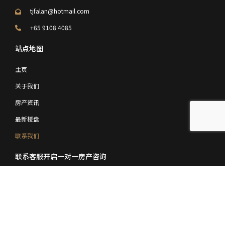
tjfalan@hotmail.com
+65 9108 4085
站点地图
主页
关于我们
房产资讯
最新楼盘
联系我们
联系客服开启一对一房产咨询