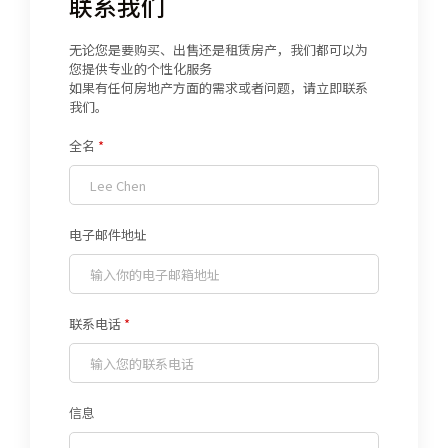
联系我们
无论您是要购买、出售还是租赁房产，我们都可以为
您提供专业的个性化服务
如果有任何房地产方面的需求或者问题，请立即联系
我们。
全名
*
电子邮件地址
联系电话
*
信息